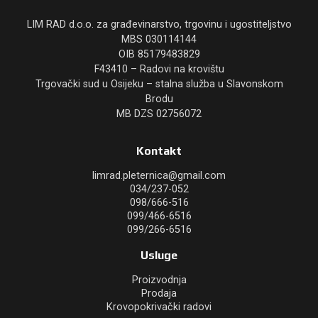
LIM RAD d.o.o. za građevinarstvo, trgovinu i ugostiteljstvo
MBS 030114144
OIB 85179483829
F43410 – Radovi na krovištu
Trgovački sud u Osijeku – stalna služba u Slavonskom
Brodu
MB DZS 02756072
Kontakt
limrad.pleternica@gmail.com
034/237-052
098/666-516
099/466-6516
099/266-6516
Usluge
Proizvodnja
Prodaja
Krovopokrivački radovi