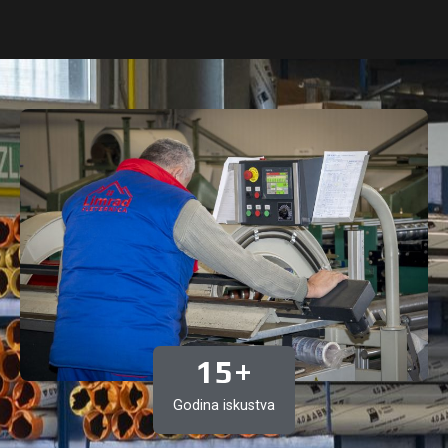
15
+
Godina iskustva