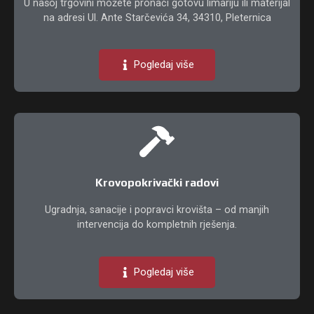
U našoj trgovini možete pronaći gotovu limariju ili materijal
na adresi
U
l. Ante Starčevića 34, 34310, Pleternica
Pogledaj više
Krovopokrivački radovi
Ugradnja, sanacije i popravci krovišta – od manjih
intervencija do kompletnih rješenja.
Pogledaj više