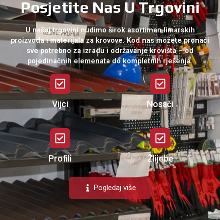
Posjetite Nas U Trgovini
U našoj trgovini nudimo širok asortiman limarskih
proizvoda i materijala za krovove. Kod nas možete pronaći
sve potrebno za izradu i održavanje krovišta – od
pojedinačnih elemenata do kompletnih rješenja.
Vijci
Nosači
Profili
Žlijebe
Pogledaj više