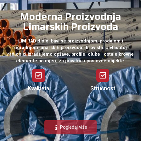
Moderna Proizvodnja
Limarskih Proizvoda
LIM RAD d.o.o. bavi se proizvodnjom, prodajom i
ugradnjom limarskih proizvoda i krovišta. U vlastitoj
radionici izrađujemo opšave, profile, oluke i ostale krovne
elemente po mjeri, za privatne i poslovne objekte.
Kvaliteta
Stručnost
Pogledaj više