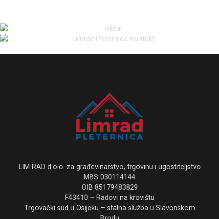
LIM RAD d.o.o. za građevinarstvo, trgovinu i ugostiteljstvo
MBS 030114144
OIB 85179483829
F43410 – Radovi na krovištu
Trgovački sud u Osijeku – stalna služba u Slavonskom
Brodu