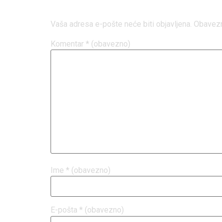
Vaša adresa e-pošte neće biti objavljena.
Obavezn
Komentar
* (obavezno)
Ime
* (obavezno)
E-pošta
* (obavezno)