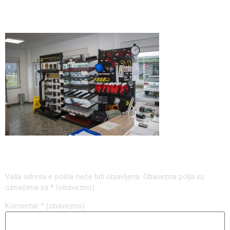
58
Odgovori
Vaša adresa e-pošte neće biti objavljena.
Obavezna polja su
označena sa
* (obavezno)
Komentar
* (obavezno)