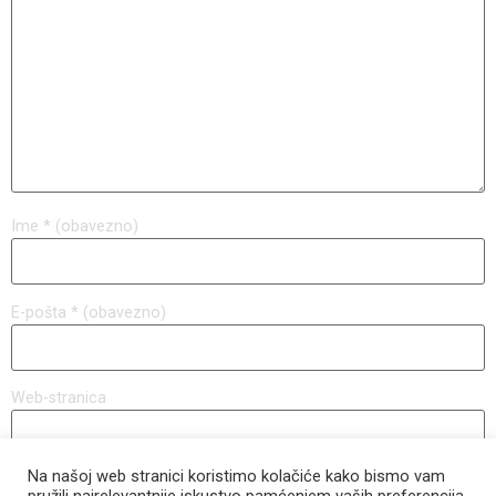
Ime
* (obavezno)
E-pošta
* (obavezno)
Web-stranica
Na našoj web stranici koristimo kolačiće kako bismo vam