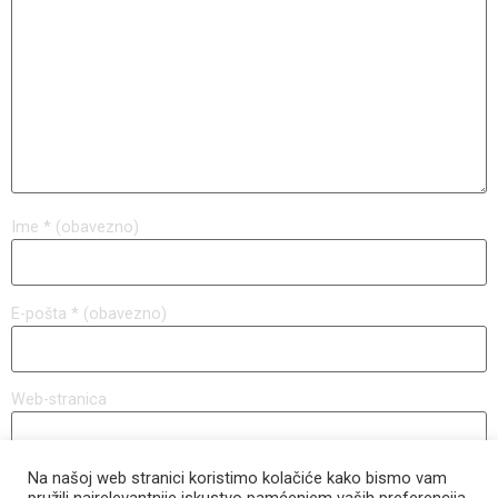
Ime
* (obavezno)
E-pošta
* (obavezno)
Web-stranica
Na našoj web stranici koristimo kolačiće kako bismo vam