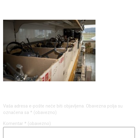
56
Odgovori
Vaša adresa e-pošte neće biti objavljena.
Obavezna polja su
označena sa
* (obavezno)
Komentar
* (obavezno)