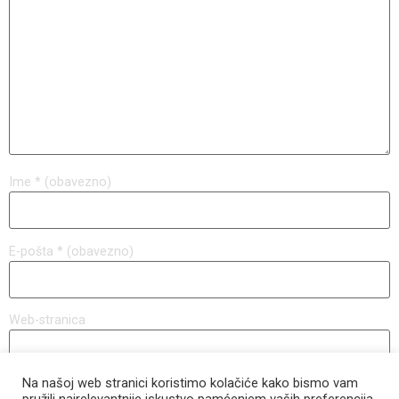
Ime
* (obavezno)
E-pošta
* (obavezno)
Web-stranica
Na našoj web stranici koristimo kolačiće kako bismo vam