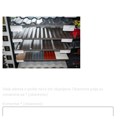
50
Odgovori
Vaša adresa e-pošte neće biti objavljena.
Obavezna polja su
označena sa
* (obavezno)
Komentar
* (obavezno)