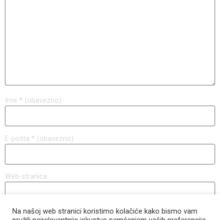
Ime
* (obavezno)
E-pošta
* (obavezno)
Web-stranica
Na našoj web stranici koristimo kolačiće kako bismo vam