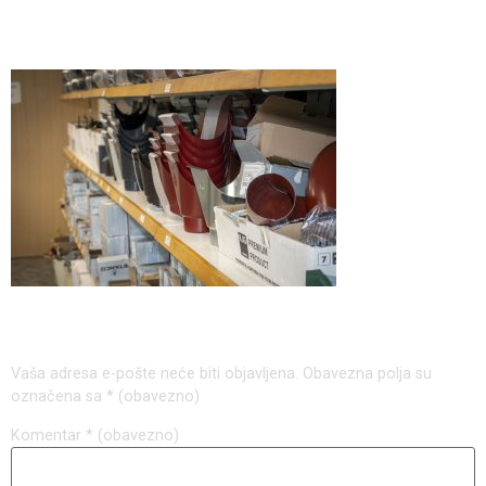
37
Odgovori
Vaša adresa e-pošte neće biti objavljena.
Obavezna polja su
označena sa
* (obavezno)
Komentar
* (obavezno)