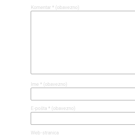
Komentar
* (obavezno)
Ime
* (obavezno)
E-pošta
* (obavezno)
Web-stranica