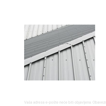
Limrad L
Odgovori
Vaša adresa e-pošte neće biti objavljena.
Obavezn