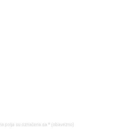
imeni Krov
a polja su označena sa
* (obavezno)