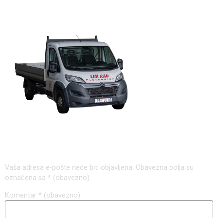
kombi
Odgovori
Vaša adresa e-pošte neće biti objavljena.
Obavezna polja su
označena sa
* (obavezno)
Komentar
* (obavezno)