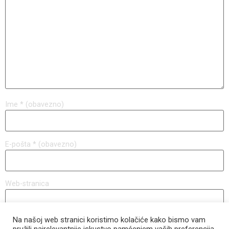
Ime
* (obavezno)
E-pošta
* (obavezno)
Web-stranica
Na našoj web stranici koristimo kolačiće kako bismo vam