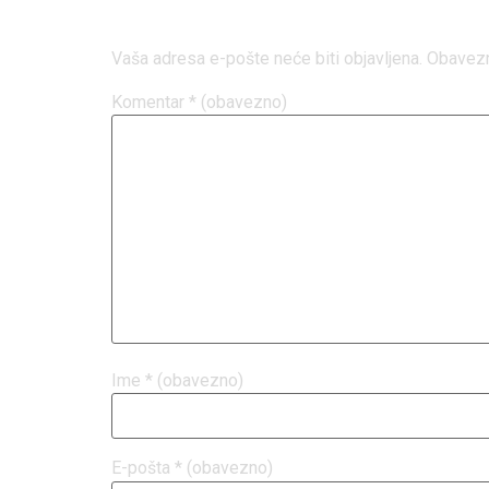
Odgovori
Vaša adresa e-pošte neće biti objavljena.
Obavezn
Komentar
* (obavezno)
Ime
* (obavezno)
E-pošta
* (obavezno)