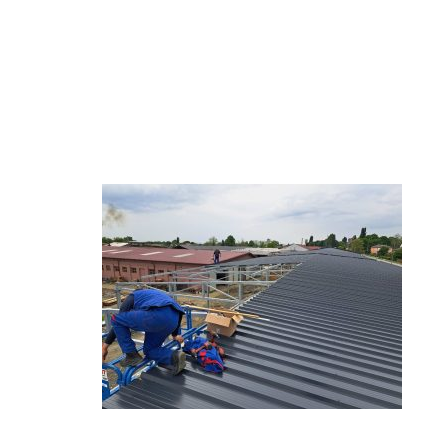
a9331205
971cea4