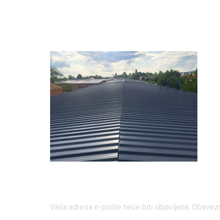
Limrad P
Odgovori
Vaša adresa e-pošte neće biti objavljena.
Obavezn