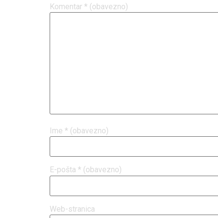
Komentar
* (obavezno)
Ime
* (obavezno)
E-pošta
* (obavezno)
Web-stranica