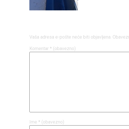
Odgovori
Vaša adresa e-pošte neće biti objavljena.
Obavezn
Komentar
* (obavezno)
Ime
* (obavezno)