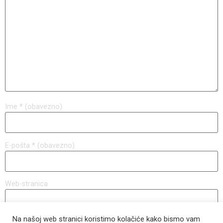
Ime
* (obavezno)
E-pošta
* (obavezno)
Web-stranica
Na našoj web stranici koristimo kolačiće kako bismo vam