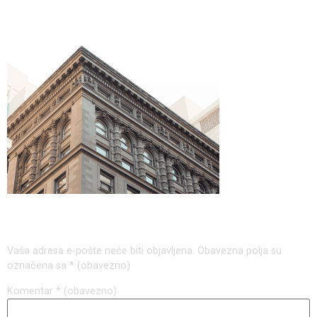
engineering-firm-47
Odgovori
Vaša adresa e-pošte neće biti objavljena.
Obavezna polja su
označena sa
* (obavezno)
Komentar
* (obavezno)